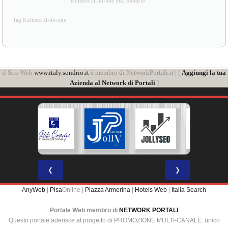
Koinext all-in-one Pisa Sondrio
Tag Koinext all-in-one
il Sito Web
www.italy.sondrio.it
è membro di NetworkPortali.it | [
Aggiungi la tua
Azienda al Network di Portali
]
❮
❯
AnyWeb
|
Pisa
Online |
Piazza Armerina
|
Hotels Web
|
Italia Search
Portale Web membro di
NETWORK PORTALI
Questo portale aderisce al progetto di PROMOZIONE MULTI-CANALE: unico