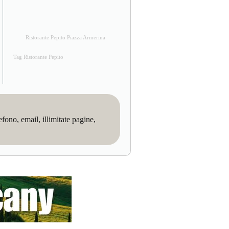
Ristorante Pepito Piazza Armerina
Tag Ristorante Pepito
no, email, illimitate pagine,