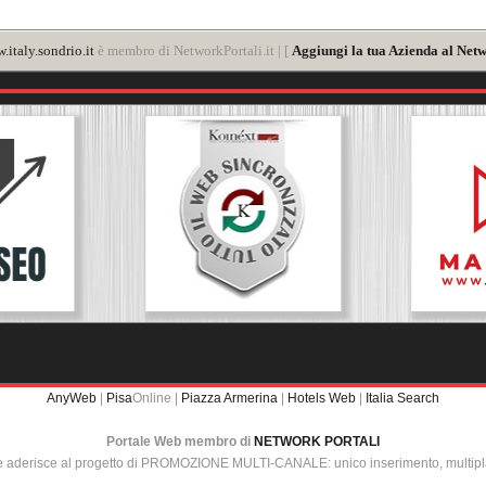
.italy.sondrio.it
è membro di NetworkPortali.it | [
Aggiungi la tua Azienda al Netw
AnyWeb
|
Pisa
Online |
Piazza Armerina
|
Hotels Web
|
Italia Search
Portale Web membro di
NETWORK PORTALI
e aderisce al progetto di PROMOZIONE MULTI-CANALE: unico inserimento, multip