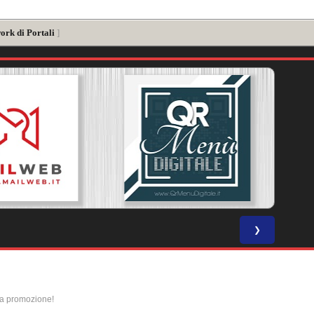
ork di Portali
]
❯
la promozione!