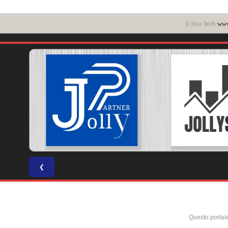
il Sito Web
www
❮
Questo portal