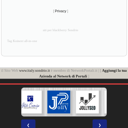
[
Privacy
]
siti per blackberry Sondrio
Tag Koinext all-in-one
il Sito Web
www.italy.sondrio.it
è membro di NetworkPortali.it | [
Aggiungi la tua
Azienda al Network di Portali
]
❮
❯