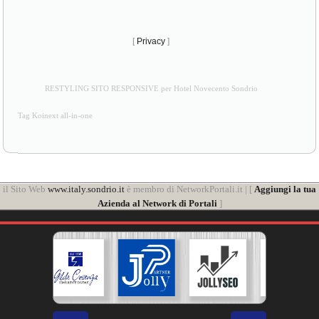
DIENSTLEISTUNGEN
Web Product by
Any Web
Concessionario esclusivo: Jolly Partner srls - Corso Matteotti 17 -
56021 Cascina Pisa - P.IVA 02324710504
[
Privacy
]
RESTYLING SITO RESPONSIVE per Hotel Novecento Sondrio
Tag Koinext all-in-one
il Sito Web
www.italy.sondrio.it
è membro di NetworkPortali.it | [
Aggiungi la tua
Azienda al Network di Portali
]