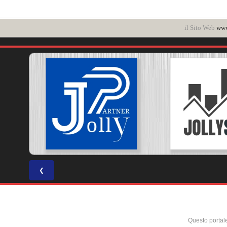
il Sito Web
www
❮
Questo portal