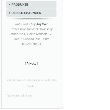
PRODUKTE
DIENSTLEISTUNGEN
Web Product by
Any Web
Concessionario esclusivo: Jolly
Partner srls - Corso Matteotti 17 -
56021 Cascina Pisa - P.IVA
02324710504
[
Privacy
]
koinext fornisce realizzazione siti web gratis
Sondrio
Tag Koinext all-in-one