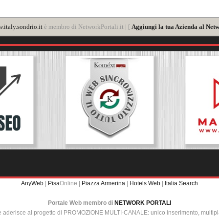
.italy.sondrio.it
è membro di NetworkPortali.it | [
Aggiungi la tua Azienda al Netw
AnyWeb
|
Pisa
Online |
Piazza Armerina
|
Hotels Web
|
Italia Search
Portale Web membro di
NETWORK PORTALI
e aderisce al progetto di PROMOZIONE MULTI-CANALE: unico inserimento, multip