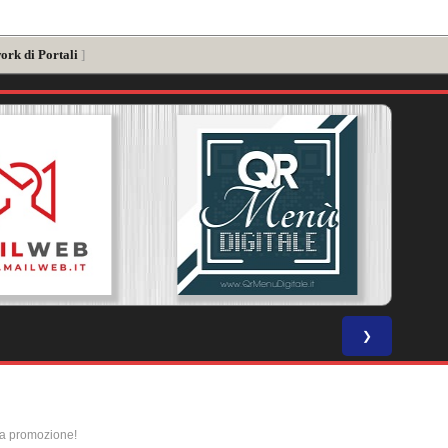
ork di Portali
]
❯
la promozione!