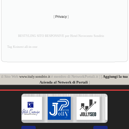
[
Privacy
]
RESTYLING SITO RESPONSIVE per Hotel Novecento Sondrio
Tag Koinext all-in-one
il Sito Web
www.italy.sondrio.it
è membro di NetworkPortali.it | [
Aggiungi la tua
Azienda al Network di Portali
]