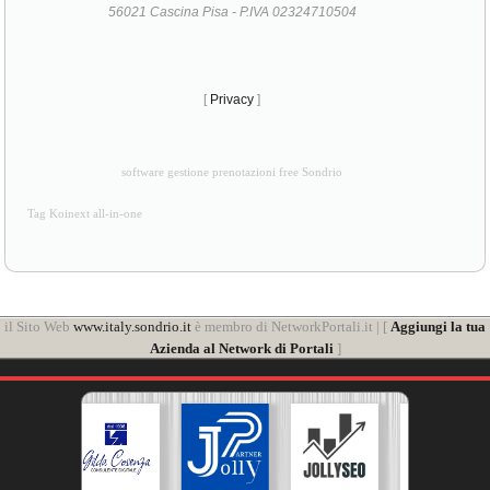
56021 Cascina Pisa - P.IVA 02324710504
[
Privacy
]
software gestione prenotazioni free Sondrio
Tag Koinext all-in-one
il Sito Web
www.italy.sondrio.it
è membro di NetworkPortali.it | [
Aggiungi la tua
Azienda al Network di Portali
]