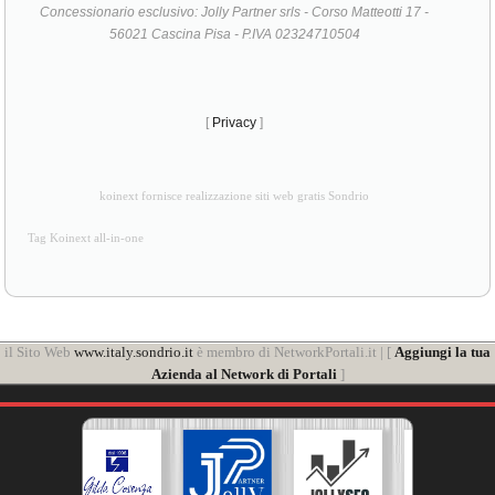
Concessionario esclusivo: Jolly Partner srls - Corso Matteotti 17 -
56021 Cascina Pisa - P.IVA 02324710504
[
Privacy
]
koinext fornisce realizzazione siti web gratis Sondrio
Tag Koinext all-in-one
il Sito Web
www.italy.sondrio.it
è membro di NetworkPortali.it | [
Aggiungi la tua
Azienda al Network di Portali
]