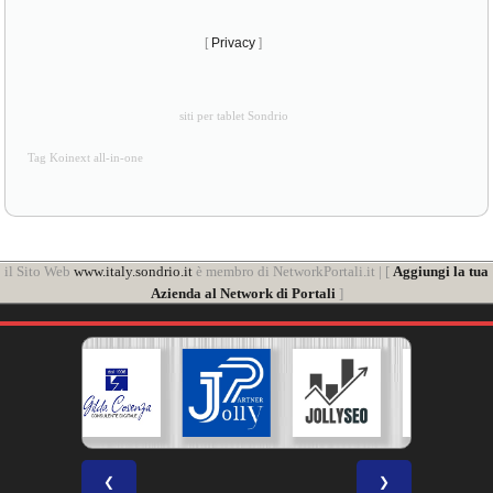
[
Privacy
]
siti per tablet Sondrio
Tag Koinext all-in-one
il Sito Web
www.italy.sondrio.it
è membro di NetworkPortali.it | [
Aggiungi la tua
Azienda al Network di Portali
]
❮
❯