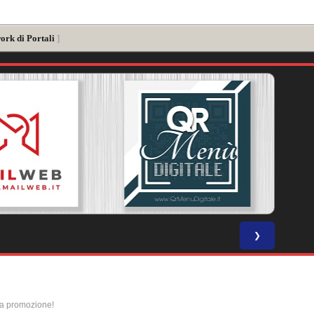
ork di Portali
]
❯
la promozione!