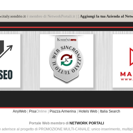
.italy.sondrio.it
è membro di NetworkPortali.it | [
Aggiungi la tua Azienda al Netw
AnyWeb
|
Pisa
Online |
Piazza Armerina
|
Hotels Web
|
Italia Search
Portale Web membro di
NETWORK PORTALI
e aderisce al progetto di PROMOZIONE MULTI-CANALE: unico inserimento, multip