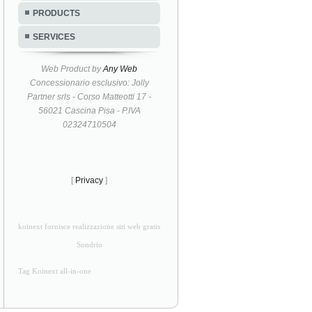
PRODUCTS
SERVICES
Web Product by
Any Web
Concessionario esclusivo: Jolly
Partner srls - Corso Matteotti 17 -
56021 Cascina Pisa - P.IVA
02324710504
[
Privacy
]
koinext fornisce realizzazione siti web gratis
Sondrio
Tag Koinext all-in-one