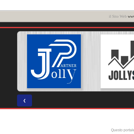
il Sito Web
www
❮
Questo portal