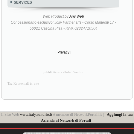
SERVICES
Web Product by
Any Web
Concessionario esclusivo: Jolly Partner srls - Corso Matteotti 17 -
56021 Cascina Pisa - P.IVA 02324710504
[
Privacy
]
pubblicità su cellulari Sondrio
Tag Koinext all-in-one
il Sito Web
www.italy.sondrio.it
è membro di NetworkPortali.it | [
Aggiungi la tua
Azienda al Network di Portali
]