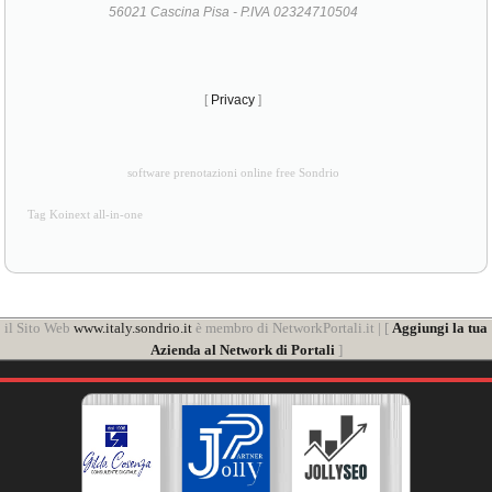
56021 Cascina Pisa - P.IVA 02324710504
[
Privacy
]
software prenotazioni online free Sondrio
Tag Koinext all-in-one
il Sito Web
www.italy.sondrio.it
è membro di NetworkPortali.it | [
Aggiungi la tua
Azienda al Network di Portali
]