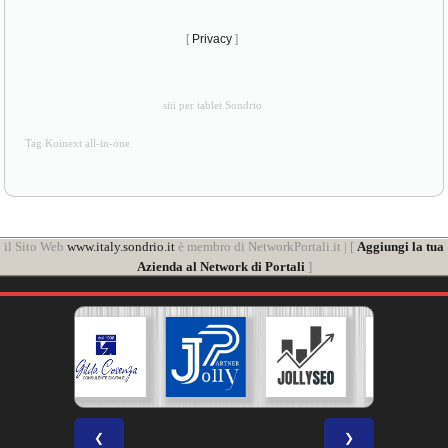
[
Privacy
]
siti per tablet Sondrio
Tag Koinext all-in-one
il Sito Web
www.italy.sondrio.it
è membro di NetworkPortali.it | [
Aggiungi la tua
Azienda al Network di Portali
]
❮
❯