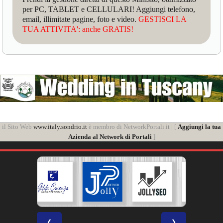
per PC, TABLET e CELLULARI! Aggiungi telefono,
email, illimitate pagine, foto e video.
GESTISCI LA
TUA ATTIVITA': anche GRATIS!
il Sito Web
www.italy.sondrio.it
è membro di NetworkPortali.it | [
Aggiungi la tua
Azienda al Network di Portali
]
❮
❯