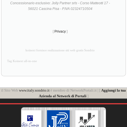
Concessionario esclusivo: Jolly Partner srls - Corso Matteotti 17 -
56021 Cascina Pisa - P.IVA 02324710504
[
Privacy
]
koinext fornisce realizzazione siti web gratis Sondrio
Tag Koinext all-in-one
il Sito Web
www.italy.sondrio.it
è membro di NetworkPortali.it | [
Aggiungi la tua
Azienda al Network di Portali
]