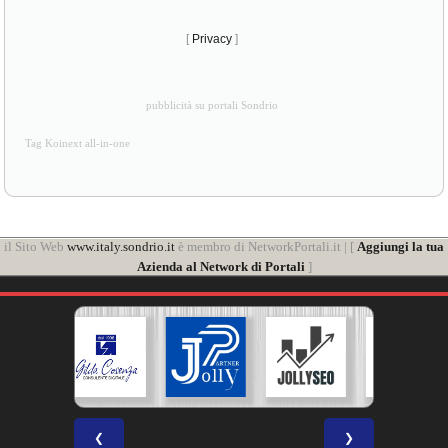
[
Privacy
]
pubblicità su portali Sondrio
Tag Koinext all-in-one
il Sito Web
www.italy.sondrio.it
è membro di NetworkPortali.it | [
Aggiungi la tua
Azienda al Network di Portali
]
❮
❯