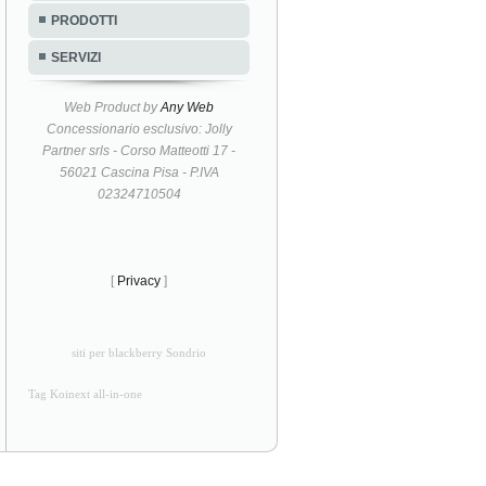
PRODOTTI
SERVIZI
Web Product by
Any Web
Concessionario esclusivo: Jolly
Partner srls - Corso Matteotti 17 -
56021 Cascina Pisa - P.IVA
02324710504
[
Privacy
]
siti per blackberry Sondrio
Tag Koinext all-in-one