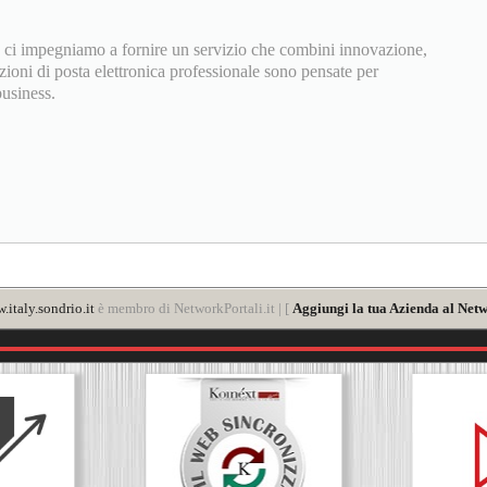
T, ci impegniamo a fornire un servizio che combini innovazione,
zioni di posta elettronica professionale sono pensate per
business.
.italy.sondrio.it
è membro di NetworkPortali.it | [
Aggiungi la tua Azienda al Netw