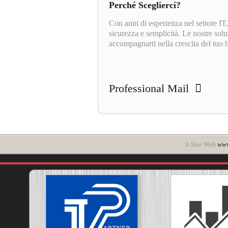
Perché Sceglierci?
Con anni di esperienza nel settore I
sicurezza e semplicità. Le nostre solu
accompagnarti nella crescita del tuo 
Professional Mail
il Sito Web
www