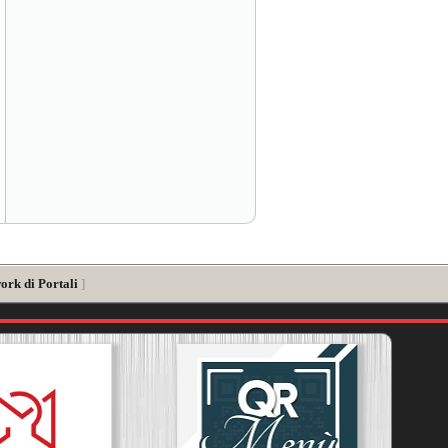
ork di Portali
]