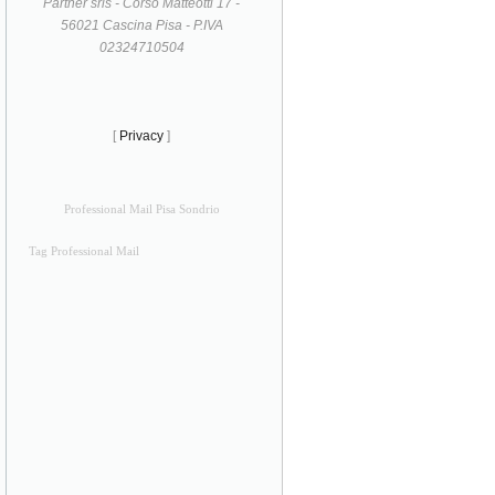
Partner srls - Corso Matteotti 17 -
56021 Cascina Pisa - P.IVA
02324710504
[
Privacy
]
Professional Mail Pisa Sondrio
Tag Professional Mail