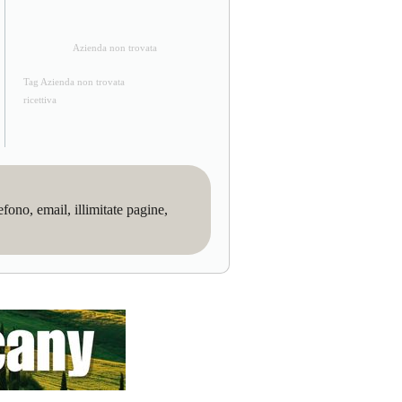
Azienda non trovata
Tag Azienda non trovata
ricettiva
no, email, illimitate pagine,