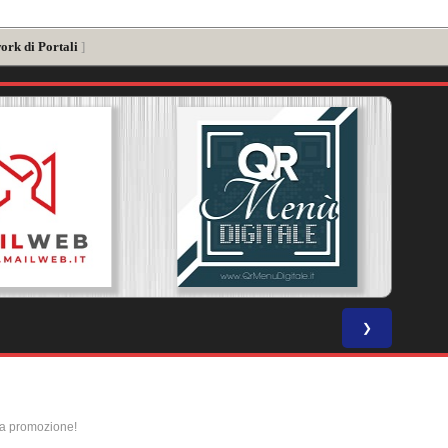
ork di Portali
]
❯
la promozione!