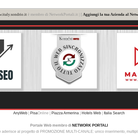
.italy.sondrio.it
è membro di NetworkPortali.it | [
Aggiungi la tua Azienda al Netw
AnyWeb
|
Pisa
Online |
Piazza Armerina
|
Hotels Web
|
Italia Search
Portale Web membro di
NETWORK PORTALI
e aderisce al progetto di PROMOZIONE MULTI-CANALE: unico inserimento, multip