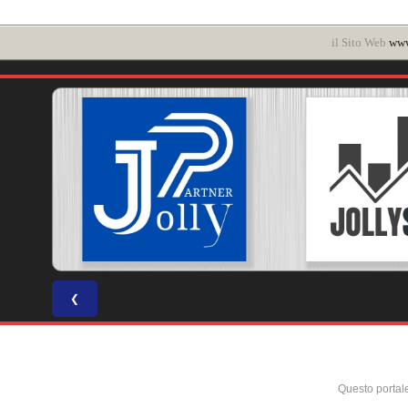
il Sito Web
www
❮
Questo portal