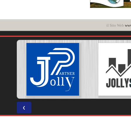
il Sito Web
www
❮