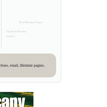
Hotel Bernina Tirano
Tag Hotel Bernina
ricettiva
no, email, illimitate pagine,