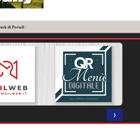
ork di Portali
]
❯