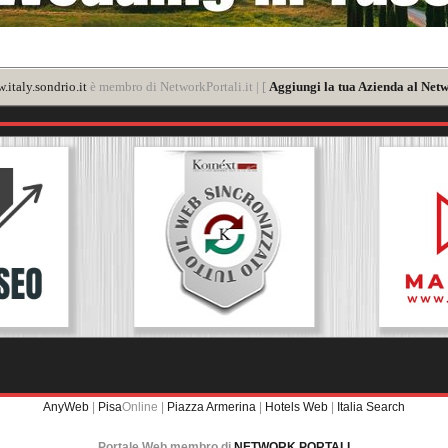
.italy.sondrio.it
è membro di NetworkPortali.it | [
Aggiungi la tua Azienda al Netw
AnyWeb
|
Pisa
Online |
Piazza Armerina
|
Hotels Web
|
Italia Search
Portale Web membro di
NETWORK PORTALI