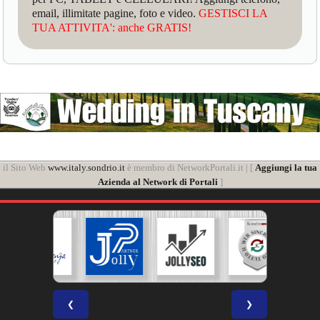
email, illimitate pagine, foto e video.
GESTISCI LA
TUA ATTIVITA': anche GRATIS!
il Sito Web
www.italy.sondrio.it
è membro di NetworkPortali.it | [
Aggiungi la tua
Azienda al Network di Portali
]
❮
❯