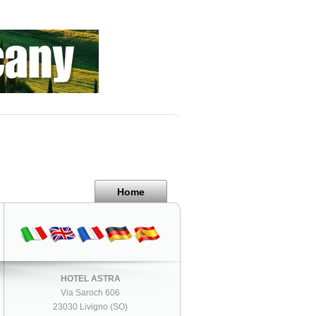
Home
HOTEL ASTRA
Via Saroch 606
23030 Livigno (SO)