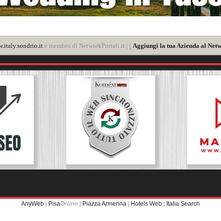
.italy.sondrio.it
è membro di NetworkPortali.it | [
Aggiungi la tua Azienda al Netw
AnyWeb
|
Pisa
Online |
Piazza Armerina
|
Hotels Web
|
Italia Search