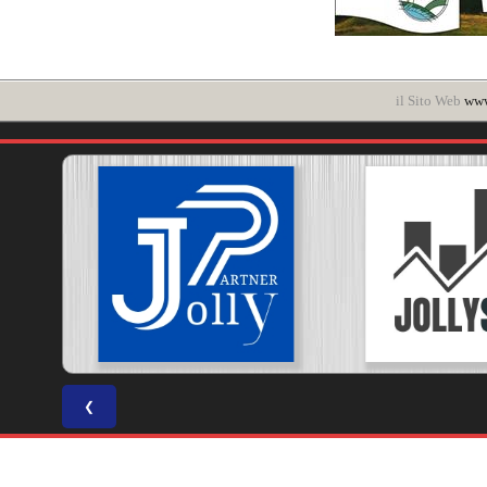
il Sito Web
www
❮