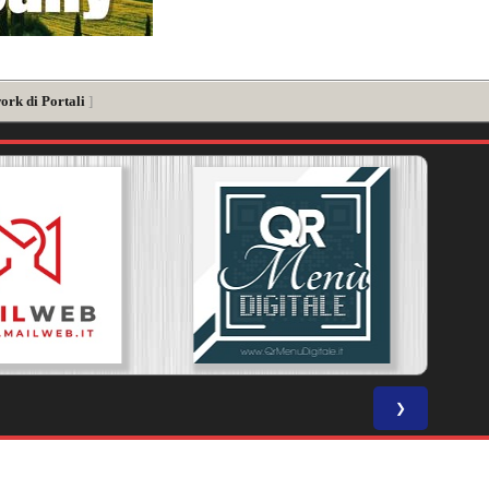
ork di Portali
]
❯