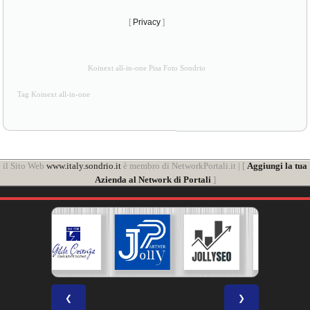
[
Privacy
]
Koinext all-in-one Pisa Foto Sondrio
Tag Koinext all-in-one
il Sito Web
www.italy.sondrio.it
è membro di NetworkPortali.it | [
Aggiungi la tua
Azienda al Network di Portali
]
❮
❯