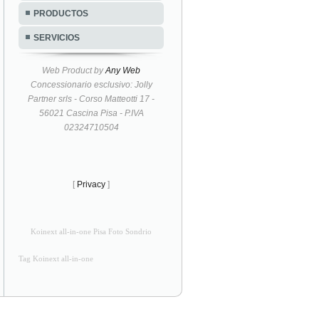
PRODUCTOS
SERVICIOS
Web Product by
Any Web
Concessionario esclusivo: Jolly
Partner srls - Corso Matteotti 17 -
56021 Cascina Pisa - P.IVA
02324710504
[
Privacy
]
Koinext all-in-one Pisa Foto Sondrio
Tag Koinext all-in-one