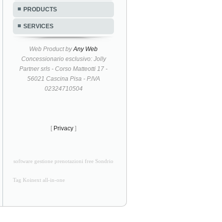
PRODUCTS
SERVICES
Web Product by
Any Web
Concessionario esclusivo: Jolly
Partner srls - Corso Matteotti 17 -
56021 Cascina Pisa - P.IVA
02324710504
[
Privacy
]
software gestione prenotazioni free Sondrio
Tag Koinext all-in-one