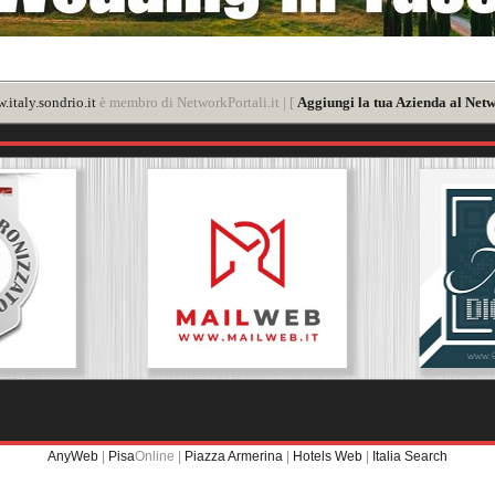
.italy.sondrio.it
è membro di NetworkPortali.it | [
Aggiungi la tua Azienda al Netw
AnyWeb
|
Pisa
Online |
Piazza Armerina
|
Hotels Web
|
Italia Search