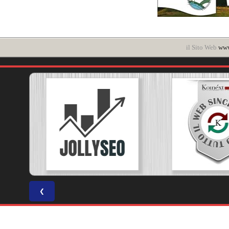
il Sito Web
www
❮