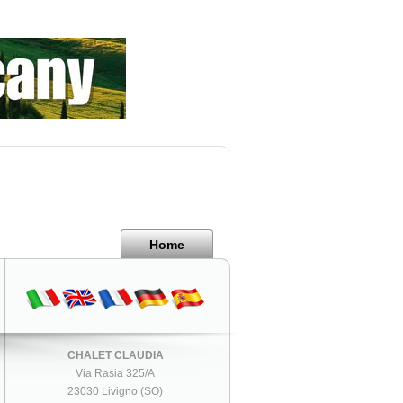
Home
CHALET CLAUDIA
Via Rasia 325/A
23030 Livigno (SO)