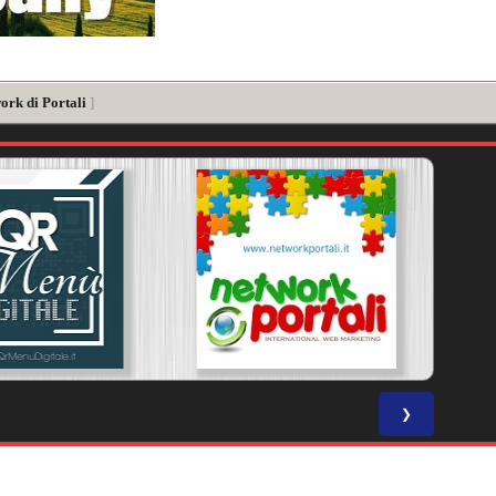
ork di Portali
]
❯